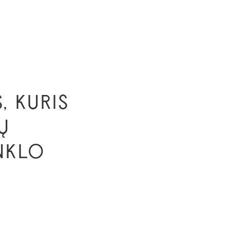
, KURIS
Ų
NKLO