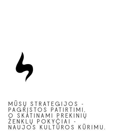
MŪSŲ STRATEGIJOS -
PAGRĮSTOS PATIRTIMI,
O SKATINAMI PREKINIŲ
ŽENKLŲ POKYČIAI -
NAUJOS KULTŪROS KŪRIMU.