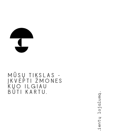
MŪSŲ TIKSLAS -
ĮKVĖPTI ŽMONES
KUO ILGIAU
BŪTI KARTU.