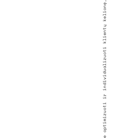
Pasitelkdami savo patirtį ir kūrybišką požiūrį, galime optimizuoti ir individualizuoti klientų kelionę, skatinančią brand'o žinomumą, verslo augimą ir klientų lojalumą.